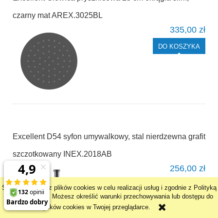
czarny mat AREX.3025BL
335,00 zł
DO KOSZYKA
Excellent D54 syfon umywalkowy, stal nierdzewna grafit
szczotkowany INEX.2018AB
256,00 zł
Cena regularna:
400,00 zł
Strona korzysta z plików cookies w celu realizacji usług i zgodnie z Polityką
Najniższa cena z 30 dni przed
Plików Cookies. Możesz określić warunki przechowywania lub dostępu do
obniżką:
400,00 zł
plików cookies w Twojej przeglądarce.