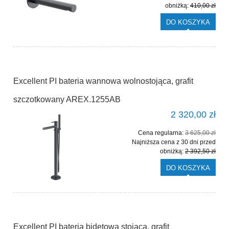
obniżką:
410,00 zł
DO KOSZYKA
Excellent PI bateria wannowa wolnostojąca, grafit
szczotkowany AREX.1255AB
2 320,00 zł
Cena regularna:
3 625,00 zł
Najniższa cena z 30 dni przed
obniżką:
2 392,50 zł
DO KOSZYKA
Excellent PI bateria bidetowa stojąca, grafit