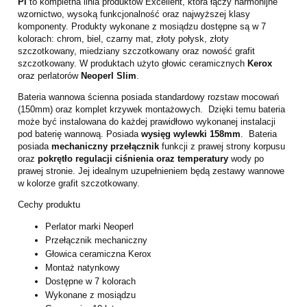
Pi
to kompletna linia produktów Excellent, która łączy harmonijne
wzornictwo, wysoką funkcjonalność oraz najwyższej klasy
komponenty. Produkty wykonane z mosiądzu dostępne są w 7
kolorach: chrom, biel, czarny mat, złoty połysk, złoty
szczotkowany, miedziany szczotkowany oraz nowość grafit
szczotkowany. W produktach użyto głowic ceramicznych
Kerox
oraz perlatorów
Neoperl Slim
.
Bateria wannowa ścienna posiada standardowy rozstaw mocowań
(150mm) oraz komplet krzywek montażowych. Dzięki temu bateria
może być instalowana do każdej prawidłowo wykonanej instalacji
pod baterię wannową. Posiada
wysięg wylewki 158mm
. Bateria
posiada
mechaniczny przełącznik
funkcji z prawej strony korpusu
oraz
pokrętło regulacji ciśnienia oraz temperatury
wody po
prawej stronie. Jej idealnym uzupełnieniem będą zestawy wannowe
w kolorze grafit szczotkowany.
Cechy produktu
Perlator marki Neoperl
Przełącznik mechaniczny
Głowica ceramiczna Kerox
Montaż natynkowy
Dostępne w 7 kolorach
Wykonane z mosiądzu