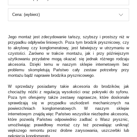
Cena: (wybierz)
Jego montaż jest zdecydowanie tańszy, szybszy i prostszy niż w
przypadku odpływów liniowych. Poza tym brodzik prysznicowy, czy
to akrylowy czy konglomeratowy, jest łatwiejszy w utrzymaniu w
czystości. Zarówno w trakcie montażu, jak i przy późniejszym
użytkowaniu przydatne mogą okazać się jednak różnego rodzaju
akcesoria. Dzięki temu w naszym sklepie internetowym bez
problemu skompletują Państwo cały zestaw potrzebny przy
montażu bądź naprawie brodzika prysznicowego.
W sprzedaży posiadamy takie akcesoria do brodzików, jak
chociażby nóżki z regulacją wysokości oraz pokrywki do syfonu.
Poza tym oferujemy także zestawy naprawcze, które doskonale
sprawdzają się w przypadku uszkodzeń mechanicznych na
powierzchniach konglomeratowych. W naszym sklepie
internetowym znajdą więc Państwo wszystkie niezbędne akcesoria,
które pozwolą Państwu odpowiednio zadbać o Wasz prysznic,
umożliwiając prawidłowy montaż czy też pozwalając uniknąć
większego remontu przez drobne zarysowania, uszczerbki lub
pęknięcia konglomeratu.