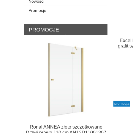
Nowości
Promocje
PROMOCJE
Excell
grafit
promocja
Ronal ANNEA złoto szczotkowane
Ronal AN
Drzwi prawe 110 cm AN13D11001307
ściank