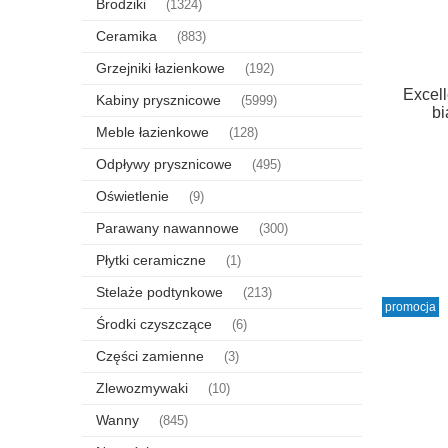
Brodziki
(1324)
Ceramika
(883)
Grzejniki łazienkowe
(192)
Excell
Kabiny prysznicowe
(5999)
b
Meble łazienkowe
(128)
Odpływy prysznicowe
(495)
Oświetlenie
(9)
Parawany nawannowe
(300)
Płytki ceramiczne
(1)
Stelaże podtynkowe
(213)
promocja
Środki czyszczące
(6)
Części zamienne
(3)
Zlewozmywaki
(10)
Wanny
(845)