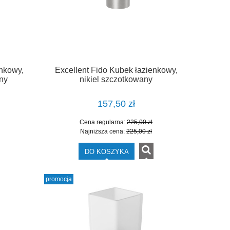
enkowy,
Excellent Fido Kubek łazienkowy,
ny
nikiel szczotkowany
DOEX.1406NB
157,50 zł
Cena regularna:
225,00 zł
Najniższa cena:
225,00 zł
DO KOSZYKA
promocja
m
Ronal LIVADA brodzik 90x90 cm
Ronal ANNEA DR
konglomeratowy pięciokątny
JEDNOCZĘŚCIO