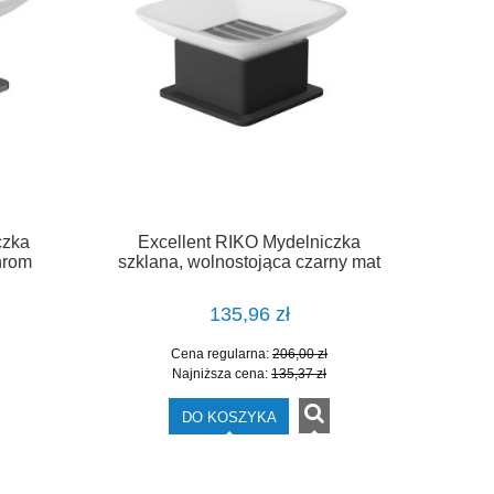
czka
Excellent RIKO Mydelniczka
hrom
szklana, wolnostojąca czarny mat
DOEX.1613BL
135,96 zł
Cena regularna:
206,00 zł
Najniższa cena:
135,37 zł
DO KOSZYKA