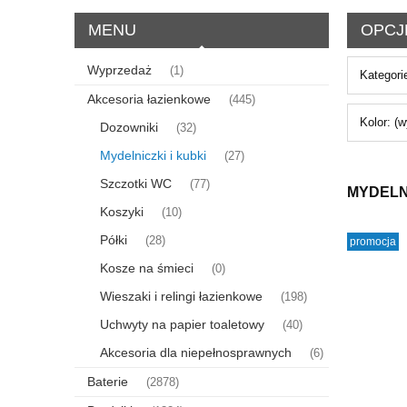
MENU
OPCJ
Wyprzedaż
(1)
Kategori
Akcesoria łazienkowe
(445)
Kolor: (w
Dozowniki
(32)
Mydelniczki i kubki
(27)
Szczotki WC
(77)
MYDELNI
Koszyki
(10)
Półki
(28)
promocja
Kosze na śmieci
(0)
Wieszaki i relingi łazienkowe
(198)
Uchwyty na papier toaletowy
(40)
Akcesoria dla niepełnosprawnych
(6)
Baterie
(2878)