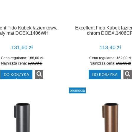
ent Fido Kubek łazienkowy,
Excellent Fido Kubek łazi
iały mat DOEX.1406WH
chrom DOEX.1406C
131,60 zł
113,40 zł
Cena regularna:
188,00 zł
Cena regularna:
162,00 zł
Najniższa cena:
188,00 zł
Najniższa cena:
162,00 zł
DO KOSZYKA
DO KOSZYKA
promocja