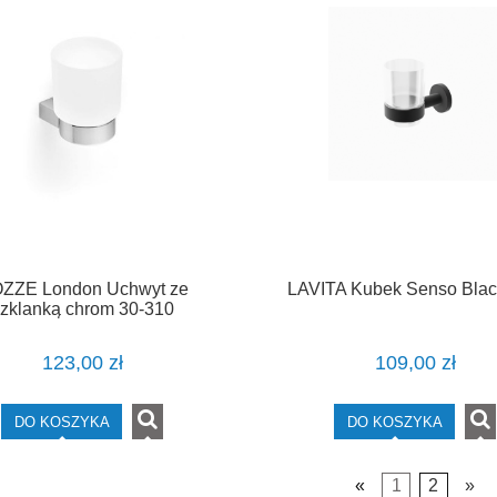
ZZE London Uchwyt ze
LAVITA Kubek Senso Blac
zklanką chrom 30-310
123,00 zł
109,00 zł
DO KOSZYKA
DO KOSZYKA
«
1
2
»