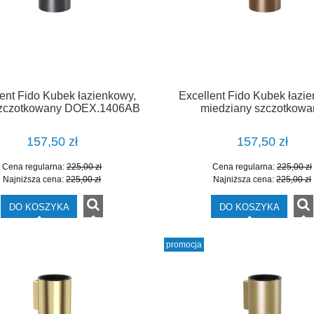
ent Fido Kubek łazienkowy,
Excellent Fido Kubek łazi
 szczotkowany DOEX.1406AB
miedziany szczotkowa
DOEX.1406CB
157,50 zł
157,50 zł
Cena regularna:
225,00 zł
Cena regularna:
225,00 zł
Najniższa cena:
225,00 zł
Najniższa cena:
225,00 zł
DO KOSZYKA
DO KOSZYKA
promocja
NEA złoto szczotkowane
Ronal LIVADA brodzik 140x90 c
a boczna/walk-in 90 cm
konglomeratowy prostokątny