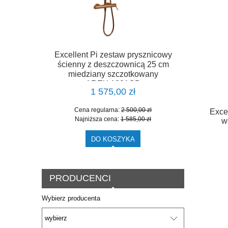
Excellent Pi zestaw prysznicowy
ścienny z deszczownicą 25 cm
miedziany szczotkowany
AREX.1281CB
1 575,00 zł
Cena regularna:
2 500,00 zł
Exce
Najniższa cena:
1 585,00 zł
w
DO KOSZYKA
PRODUCENCI
Wybierz producenta