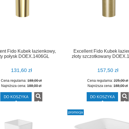
NTW109001307
W20AS09014004
1 575,00 zł
1 570,35 zł
a regularna:
1 750,00 zł
Cena regularna:
1 653,00 zł
niższa cena:
1 575,00 zł
Najniższa cena:
1 570,35 zł
DO KOSZYKA
DO KOSZYKA
ent Fido Kubek łazienkowy,
Excellent Fido Kubek łazi
oty połysk DOEX.1406GL
złoty szczotkowany DOEX
131,60 zł
157,50 zł
Cena regularna:
188,00 zł
Cena regularna:
225,00 zł
Najniższa cena:
188,00 zł
Najniższa cena:
188,00 zł
DO KOSZYKA
DO KOSZYKA
promocja