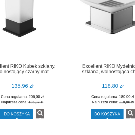
llent RIKO Kubek szklany,
Excellent RIKO Mydelni
olnostojący czarny mat
szklana, wolnostojąca c
DOEX.1614BL
DOEX.1613CR
135,96 zł
118,80 zł
Cena regularna:
206,00 zł
Cena regularna:
180,00 zł
Najniższa cena:
135,37 zł
Najniższa cena:
118,80 zł
DO KOSZYKA
DO KOSZYKA