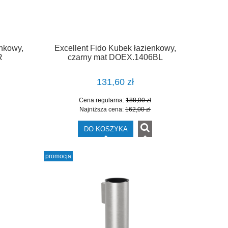
enkowy,
Excellent Fido Kubek łazienkowy,
R
czarny mat DOEX.1406BL
131,60 zł
Cena regularna:
188,00 zł
Najniższa cena:
162,00 zł
DO KOSZYKA
promocja