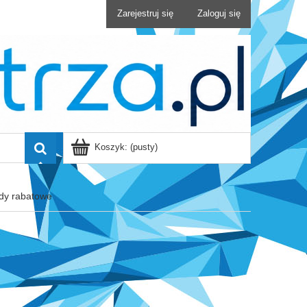
Zarejestruj się
Zaloguj się
Koszyk:
(pusty)
dy rabatowe