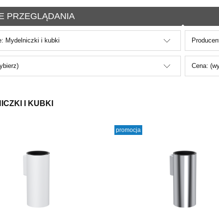
E PRZEGLĄDANIA
e: Mydelniczki i kubki
Producent
ybierz)
Cena: (wy
CZKI I KUBKI
promocja