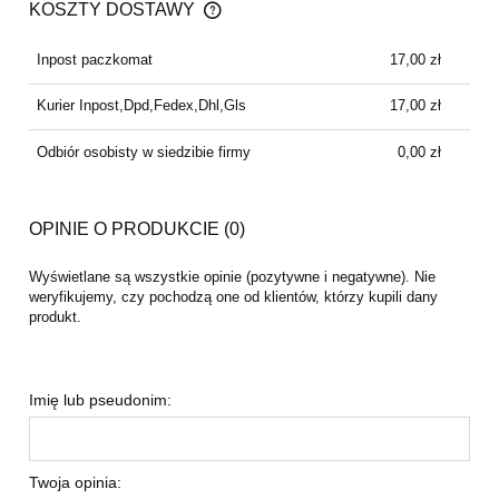
KOSZTY DOSTAWY
CENA NIE ZAWIERA EWENTUALNYCH KOSZTÓW
PŁATNOŚCI
Inpost paczkomat
17,00 zł
Kurier Inpost,Dpd,Fedex,Dhl,Gls
17,00 zł
Odbiór osobisty w siedzibie firmy
0,00 zł
OPINIE O PRODUKCIE (0)
Wyświetlane są wszystkie opinie (pozytywne i negatywne). Nie
weryfikujemy, czy pochodzą one od klientów, którzy kupili dany
produkt.
Imię lub pseudonim:
Twoja opinia: