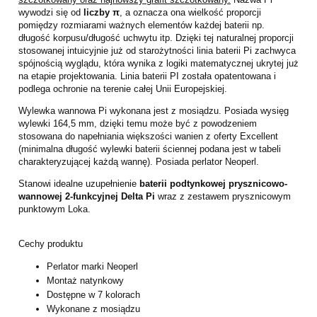
wywodzi się od
liczby π
, a oznacza ona wielkość proporcji
pomiędzy rozmiarami ważnych elementów każdej baterii np.
długość korpusu/długość uchwytu itp. Dzięki tej naturalnej proporcji
stosowanej intuicyjnie już od starożytności linia baterii Pi zachwyca
spójnością wyglądu, która wynika z logiki matematycznej ukrytej już
na etapie projektowania. Linia baterii PI została opatentowana i
podlega ochronie na terenie całej Unii Europejskiej.
Wylewka wannowa Pi wykonana jest z mosiądzu. Posiada wysięg
wylewki 164,5 mm, dzięki temu może być z powodzeniem
stosowana do napełniania większości wanien z oferty Excellent
(minimalna długość wylewki baterii ściennej podana jest w tabeli
charakteryzującej każdą wannę). Posiada perlator Neoperl.
Stanowi idealne uzupełnienie
baterii podtynkowej prysznicowo-
wannowej 2-funkcyjnej Delta Pi
wraz z zestawem prysznicowym
punktowym Loka.
Cechy produktu
Perlator marki Neoperl
Montaż natynkowy
Dostępne w 7 kolorach
Wykonane z mosiądzu