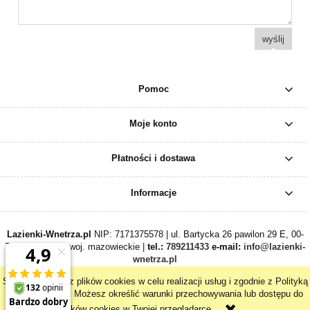
wyślij
Pomoc
Moje konto
Płatności i dostawa
Informacje
Lazienki-Wnetrza.pl
NIP: 7171375578 | ul. Bartycka 26 pawilon 29 E, 00-
716 Warszawa, woj. mazowieckie |
tel.:
789211433
e-mail:
info@lazienki-
wnetrza.pl
Strona korzysta z plików cookies w celu realizacji usług i zgodnie z Polityką
Plików Cookies. Możesz określić warunki przechowywania lub dostępu do
pokaż pełną wersję strony
plików cookies w Twojej przeglądarce.