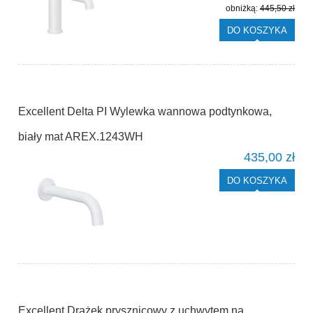
obniżką:
445,50 zł
DO KOSZYKA
Excellent Delta PI Wylewka wannowa podtynkowa,
biały mat AREX.1243WH
435,00 zł
DO KOSZYKA
Excellent Drążek prysznicowy z uchwytem na