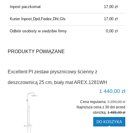
PŁATNOŚCI
Inpost paczkomat
17,00 zł
Kurier Inpost,Dpd,Fedex,Dhl,Gls
17,00 zł
Odbiór osobisty w siedzibie firmy
0,00 zł
PRODUKTY POWIĄZANE
Excellent PI zestaw prysznicowy ścienny z
deszczownicą 25 cm, biały mat AREX.1281WH
1 440,00 zł
Cena regularna:
2 250,00 zł
Najniższa cena z 30 dni przed
obniżką:
1 485,00 zł
DO KOSZYKA