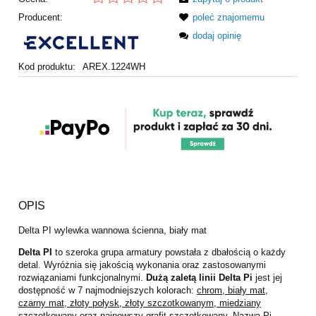
Producent:
poleć znajomemu
dodaj opinię
Kod produktu:
AREX.1224WH
OPIS
Delta PI wylewka wannowa ścienna, biały mat
Delta PI
to szeroka grupa armatury powstała z dbałością o każdy
detal. Wyróżnia się jakością wykonania oraz zastosowanymi
rozwiązaniami funkcjonalnymi.
Dużą zaletą linii Delta Pi
jest jej
dostępność w 7 najmodniejszych kolorach:
chrom, biały mat,
czarny mat, złoty połysk, złoty szczotkowanym, miedziany
szczotkowany oraz najnowszy grafit szczotkowany.
Nazwa Pi