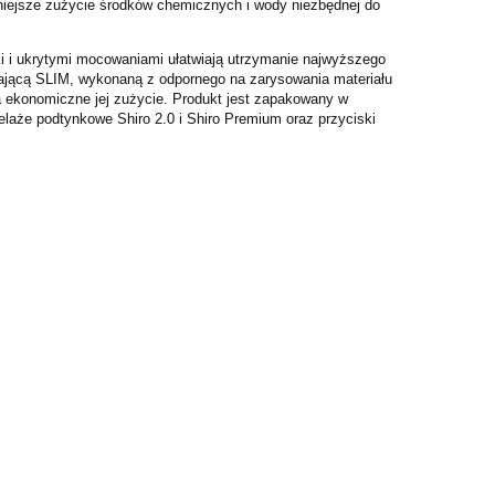
niejsze zużycie środków chemicznych i wody niezbędnej do
 i ukrytymi mocowaniami ułatwiają utrzymanie najwyższego
dającą SLIM, wykonaną z odpornego na zarysowania materiału
ia ekonomiczne jej zużycie. Produkt jest zapakowany w
laże podtynkowe Shiro 2.0 i Shiro Premium oraz przyciski
m
Ronal LIVADA brodzik 90x90 cm
Ronal ANNEA DR
konglomeratowy pięciokątny
JEDNOCZĘŚCIO
W20563609004
STAŁĄ W LIN