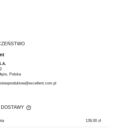
1 575,00 zł
1 570,35 zł
a regularna:
1 750,00 zł
Cena regularna:
1 653,00 zł
niższa cena:
1 575,00 zł
Najniższa cena:
1 570,35 zł
DO KOSZYKA
DO KOSZYKA
CZEŃSTWO
nt
S.A.
2
łęże, Polska
stwoproduktow@excellent.com.pl
 DOSTAWY
eta
139,00 zł
CENA NIE ZAWIERA EWENTUALNYCH
KOSZTÓW PŁATNOŚCI