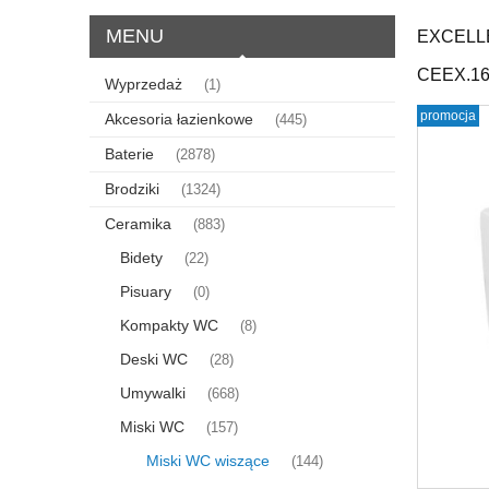
MENU
EXCELL
CEEX.16
Wyprzedaż
(1)
promocja
Akcesoria łazienkowe
(445)
Baterie
(2878)
Brodziki
(1324)
Ceramika
(883)
Bidety
(22)
Pisuary
(0)
Kompakty WC
(8)
Deski WC
(28)
Umywalki
(668)
Miski WC
(157)
Miski WC wiszące
(144)