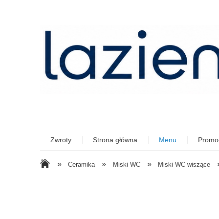
Zwroty
Strona główna
Menu
Promo
»
»
»
Ceramika
Miski WC
Miski WC wiszące