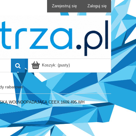
Zarejestruj się
Zaloguj się
Koszyk:
(pusty)
dy rabatowe
DESKĄ WOLNOOPADAJĄCĄ CEEX.1609.495.WH