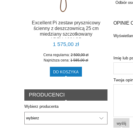
Odbiór oso
Excellent Pi zestaw prysznicowy
OPINIE 
ścienny z deszczownicą 25 cm
miedziany szczotkowany
Wyświetlane
AREX.1281CB
1 575,00 zł
Cena regularna:
2 500,00 zł
Imię lub 
Najniższa cena:
1 585,00 zł
DO KOSZYKA
Twoja opin
PRODUCENCI
Wybierz producenta
wyślij