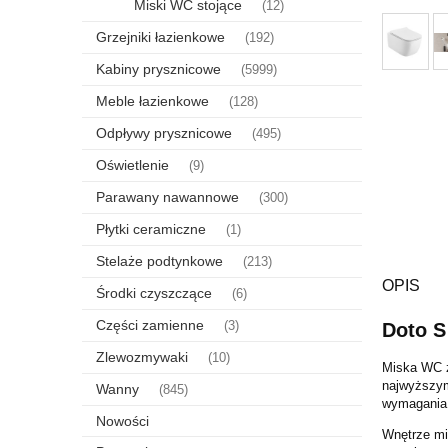
Miski WC stojące
(12)
Grzejniki łazienkowe
(192)
Kabiny prysznicowe
(5999)
Meble łazienkowe
(128)
Odpływy prysznicowe
(495)
Oświetlenie
(9)
Parawany nawannowe
(300)
Płytki ceramiczne
(1)
Stelaże podtynkowe
(213)
OPIS
Środki czyszczące
(6)
Części zamienne
(3)
Doto S
Zlewozmywaki
(10)
Miska WC z
najwyższym
Wanny
(845)
wymagania 
Nowości
Wnętrze mi