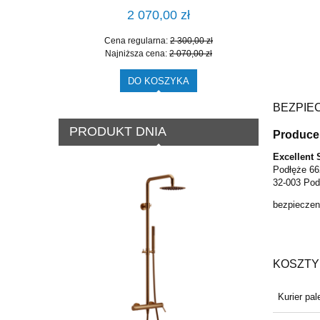
2 070,00 zł
Cena regularna:
2 300,00 zł
Cen
Najniższa cena:
2 070,00 zł
Naj
DO KOSZYKA
BEZPIE
PRODUKT DNIA
Produce
Excellent 
Podłęże 66
32-003 Pod
bezpieczen
KOSZTY
Kurier pal