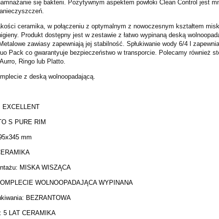
namnażanie się bakterii. Pozytywnym aspektem powłoki Clean Control jest m
anieczyszczeń.
akości ceramika, w połączeniu z optymalnym z nowoczesnym kształtem miski
higieny. Produkt dostępny jest w zestawie z łatwo wypinaną deską wolnoopa
 Metalowe zawiasy zapewniają jej stabilność. Spłukiwanie wody 6/4 l zapewn
uo Pack co gwarantyuje bezpieczeństwo w transporcie. Polecamy również ste
Aurro, Ringo lub Platto.
mplecie z deską wolnoopadającą.
 : EXCELLENT
OTO S PURE RIM
495x345 mm
: CERAMIKA
ntażu: MISKA WISZĄCA
KOMPLECIE WOLNOOPADAJĄCA WYPINANA
NEA złoto szczotkowane
Ronal LIVADA brodzik 140x90 c
łukiwania: BEZRANTOWA
a boczna/walk-in 90 cm
konglomeratowy prostokątny
NTW109001307
W20AS09014004
 : 5 LAT CERAMIKA