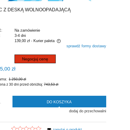
WC Z DESKĄ WOLNOOPADAJĄCĄ
ć:
Na zamówienie
:
3-4 dni
139,00 zł
- Kurier paleta
sprawdź formy dostawy
zawiera ewentualnych kosztów
Negocjuj cenę
5,00 zł
arna:
1 250,00 zł
ena z 30 dni przed obniżką:
743,53 zł
DO KOSZYKA
.
dodaj do przechowalni
zapytaj o produkt