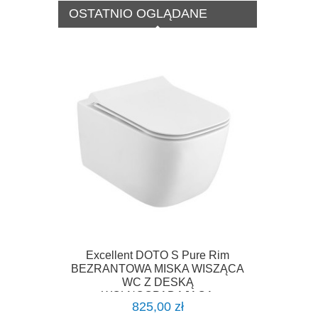
OSTATNIO OGLĄDANE
Excellent DOTO S Pure Rim
BEZRANTOWA MISKA WISZĄCA
WC Z DESKĄ
WOLNOOPADAJĄCĄ
825,00 zł
CEEX.1609.495.WH