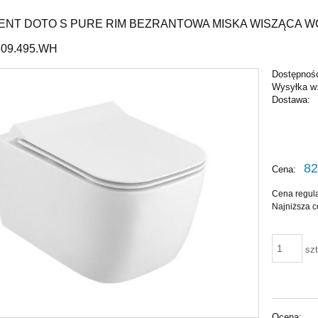
ENT DOTO S PURE RIM BEZRANTOWA MISKA WISZĄCA 
09.495.WH
Dostępnoś
Wysyłka w
Dostawa:
Cena nie 
płatności
82
Cena:
Cena regul
Najniższa c
szt
Ocena: