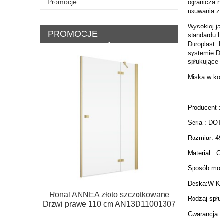
Promocje
ogranicza 
usuwania z
Wysokiej j
PROMOCJE
standardu 
Duroplast.
systemie D
spłukujące 
Miska w ko
Producent
Seria : D
Rozmiar: 
Materiał 
Sposób mo
Deska:W 
Ronal ANNEA złoto szczotkowane
Ronal AN
Rodzaj sp
Drzwi prawe 110 cm AN13D11001307
ściank
A
Gwarancja