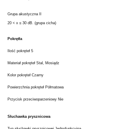
Grupa akustyczna
II
20 < x ≤ 30 dB. (grupa cicha)
Pokrętła
Ilość pokręteł
5
Materiał pokręteł
Stal, Mosiądz
Kolor pokręteł
Czarny
Powierzchnia pokręteł
Półmatowa
Przycisk przeciwoparzeniowy
Nie
Słuchawka prysznicowa
Typ słuchawki prysznicowej
Jednofunkcyjna