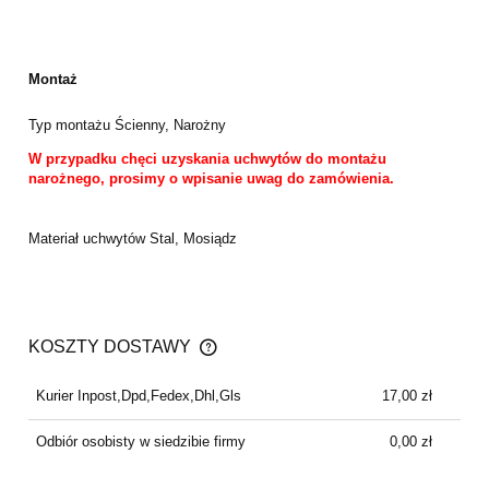
Montaż
Typ montażu
Ścienny, Narożny
W przypadku chęci uzyskania uchwytów do montażu
narożnego, prosimy o wpisanie uwag do zamówienia.
Materiał uchwytów
Stal, Mosiądz
KOSZTY DOSTAWY
CENA NIE ZAWIERA EWENTUALNYCH KOSZTÓW
PŁATNOŚCI
Kurier Inpost,Dpd,Fedex,Dhl,Gls
17,00 zł
Odbiór osobisty w siedzibie firmy
0,00 zł