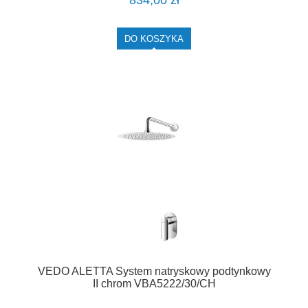
834,00 zł
DO KOSZYKA
VEDO ALETTA System natryskowy podtynkowy
II chrom VBA5222/30/CH