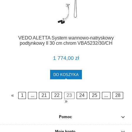
VEDO ALETTA System wannowo-natryskowy
podtynkowy II 30 cm chrom VBA5232/30/CH
1 774,00 zł
DO KOSZYKA
«
1
...
21
22
23
24
25
...
28
»
Pomoc
Moje konto