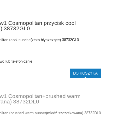
w1 Cosmopolitan przycisk cool
ce) 38732GL0
itan+cool sunrise(złoto błyszczące) 38732GL0
o lub telefonicznie
DO KOSZYKA
5w1 Cosmopolitan+brushed warm
wana) 38732DL0
litan+brushed warm sunset(miedź szczotkowana) 38732DL0