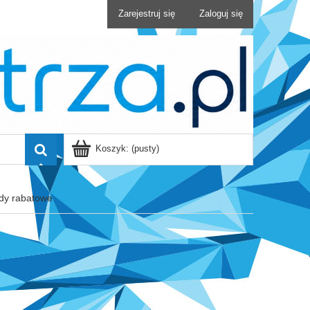
Zarejestruj się
Zaloguj się
Koszyk:
(pusty)
dy rabatowe