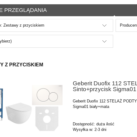
E PRZEGLĄDANIA
e: Zestawy z przyciskiem
Producent
ybierz)
Y Z PRZYCISKIEM
Geberit Duofix 112 S
Sinto+przycisk Sigma01
Geberit Duofix 112 STELAŻ PODTY
Sigma01 biały+mata
Dostępność:
duża ilość
Wysyłka w:
2-3 dni