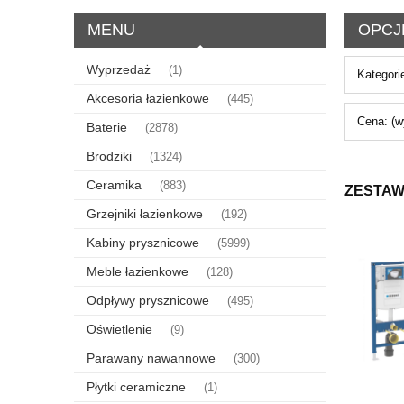
MENU
OPCJ
Wyprzedaż
(1)
Kategori
Akcesoria łazienkowe
(445)
Cena: (w
Baterie
(2878)
Brodziki
(1324)
Ceramika
(883)
ZESTAW
Grzejniki łazienkowe
(192)
Kabiny prysznicowe
(5999)
Meble łazienkowe
(128)
Odpływy prysznicowe
(495)
Oświetlenie
(9)
Parawany nawannowe
(300)
Płytki ceramiczne
(1)