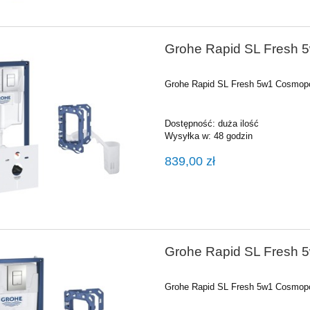
2 250,00 zł
1 414,55 zł
a regularna:
2 500,00 zł
Cena regularna:
1 489,00 zł
Grohe Rapid SL Fresh 5
niższa cena:
2 250,00 zł
Najniższa cena:
1 414,55 zł
DO KOSZYKA
DO KOSZYKA
Grohe Rapid SL Fresh 5w1 Cosmopol
Dostępność:
duża ilość
Wysyłka w:
48 godzin
839,00 zł
Grohe Rapid SL Fresh 
Grohe Rapid SL Fresh 5w1 Cosmopo