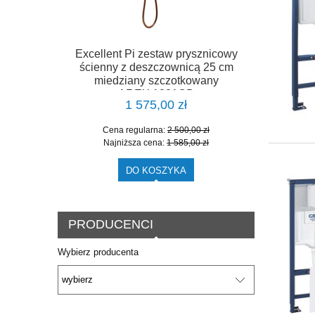
Excellent Pi zestaw prysznicowy
ścienny z deszczownicą 25 cm
miedziany szczotkowany
AREX.1281CB
1 575,00 zł
Cena regularna:
2 500,00 zł
Najniższa cena:
1 585,00 zł
DO KOSZYKA
PRODUCENCI
Wybierz producenta