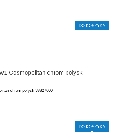
DO KOSZYKA
5w1 Cosmopolitan chrom połysk
litan chrom połysk 38827000
DO KOSZYKA