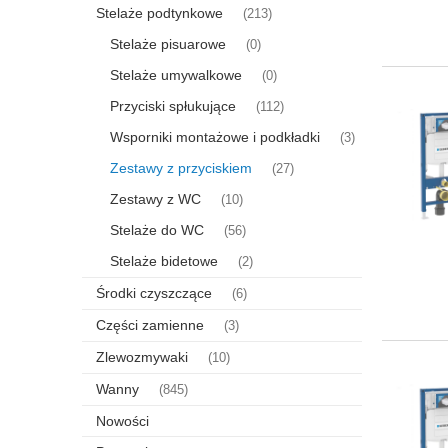
Stelaże podtynkowe
(213)
Stelaże pisuarowe
(0)
Stelaże umywalkowe
(0)
Przyciski spłukujące
(112)
Wsporniki montażowe i podkładki
(3)
Zestawy z przyciskiem
(27)
Zestawy z WC
(10)
Stelaże do WC
(56)
Stelaże bidetowe
(2)
Środki czyszczące
(6)
Części zamienne
(3)
Zlewozmywaki
(10)
Wanny
(845)
Nowości