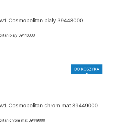
1 181,80 zł
1 448
Cena regularna:
1 244,00 zł
Cena regular
w1 Cosmopolitan biały 39448000
Najniższa cena:
1 181,80 zł
Najniższa ce
DO KOSZYKA
DO KO
itan biały 39448000
DO KOSZYKA
5w1 Cosmopolitan chrom mat 39449000
litan chrom mat 39449000