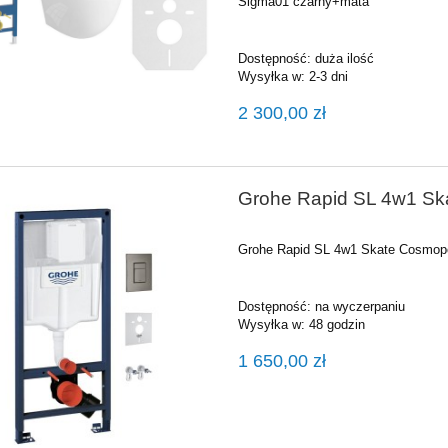
Sigma01 czarny+mata
Dostępność:
duża ilość
Wysyłka w:
2-3 dni
2 300,00 zł
Grohe Rapid SL 4w1 Ska
Grohe Rapid SL 4w1 Skate Cosmopol
Dostępność:
na wyczerpaniu
Wysyłka w:
48 godzin
1 650,00 zł
NEA złoto szczotkowane
Ronal LIVADA brodzik 160x70 c
e 120 cm AN13WG12001307
konglomeratowy prostokątny
W20AS07016004