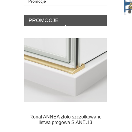
Promocje
PROMOCJE
Ronal ANNEA złoto szczotkowane
Ronal AN
listwa progowa S.ANE.13
Drzwi lew