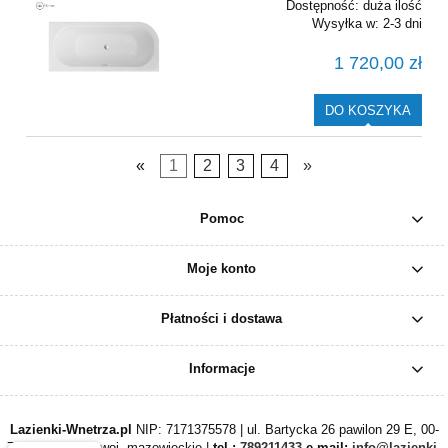
Dostępność:
duża ilość
Wysyłka w:
2-3 dni
1 720,00 zł
DO KOSZYKA
«
1
2
3
4
»
Pomoc
Moje konto
Płatności i dostawa
Informacje
Lazienki-Wnetrza.pl
NIP: 7171375578 | ul. Bartycka 26 pawilon 29 E, 00-
716 Warszawa, woj. mazowieckie |
tel.:
789211433
e-mail:
info@lazienki-