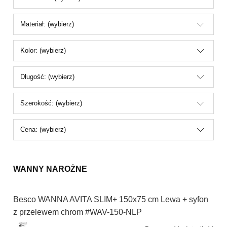
Materiał: (wybierz)
Kolor: (wybierz)
Długość: (wybierz)
Szerokość: (wybierz)
Cena: (wybierz)
WANNY NAROŻNE
Besco WANNA AVITA SLIM+ 150x75 cm Lewa + syfon
z przelewem chrom #WAV-150-NLP