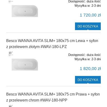
Dostępność:
duża ilość
Wysyłka w:
2-3 dni
1 720,00 zł
DO KOSZYKA
Besco WANNA AVITA SLIM+ 180x75 cm Lewa + syfon
z przelewem złotym #WAV-180-LPZ
Dostępność:
duża ilość
Wysyłka w:
2-3 dni
1 820,00 zł
DO KOSZYKA
Besco WANNA AVITA SLIM+ 180x75 cm Prawa + syfon
z przelewem chrom #WAV-180-NPP