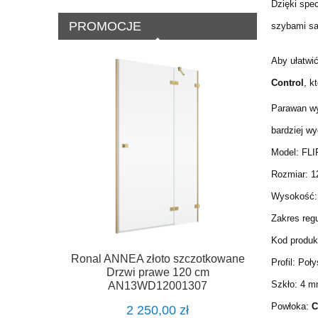
Dzięki spe
PROMOCJE
szybami s
Aby ułatwi
Control
, k
Parawan w
bardziej w
Model: FL
Rozmiar: 1
Wysokość:
Zakres regu
Kod produk
Ronal ANNEA złoto szczotkowane
Ronal AN
Profil: Poł
Drzwi prawe 120 cm
ściank
Szkło: 4 
AN13WD12001307
Powłoka:
C
2 250,00 zł