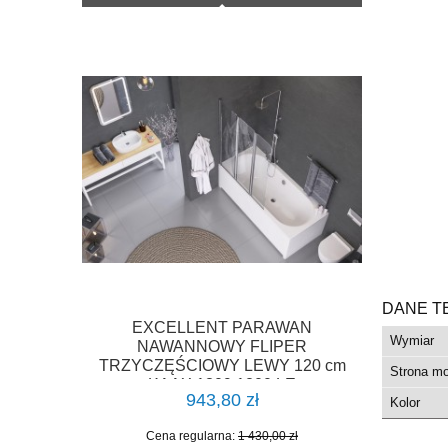
DANE T
EXCELLENT PARAWAN
Wymiar
NAWANNOWY FLIPER
TRZYCZĘŚCIOWY LEWY 120 cm
Strona m
KAAX.1309.1200.LE
943,80 zł
Kolor
Cena regularna:
1 430,00 zł