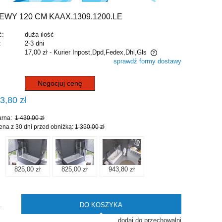
Y 120 CM KAAX.1309.1200.LE
ć:
duża ilość
:
2-3 dni
17,00 zł
- Kurier Inpost,Dpd,Fedex,Dhl,Gls
sprawdź formy dostawy
Cena nie zawiera ewentualnych kosztów
Negocjuj cenę
płatności
3,80 zł
arna:
1 430,00 zł
ena z 30 dni przed obniżką:
1 350,00 zł
825,00 zł
825,00 zł
943,80 zł
DO KOSZYKA
.
dodaj do przechowalni