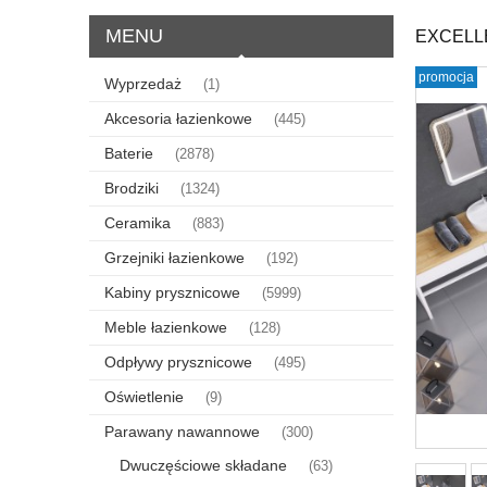
MENU
EXCELL
promocja
Wyprzedaż
(1)
Akcesoria łazienkowe
(445)
Baterie
(2878)
Brodziki
(1324)
Ceramika
(883)
Grzejniki łazienkowe
(192)
Kabiny prysznicowe
(5999)
Meble łazienkowe
(128)
Odpływy prysznicowe
(495)
Oświetlenie
(9)
Parawany nawannowe
(300)
Dwuczęściowe składane
(63)