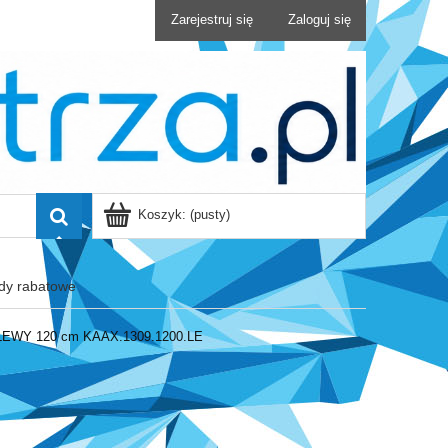
Zarejestruj się
Zaloguj się
Koszyk:
(pusty)
dy rabatowe
Y 120 cm KAAX.1309.1200.LE