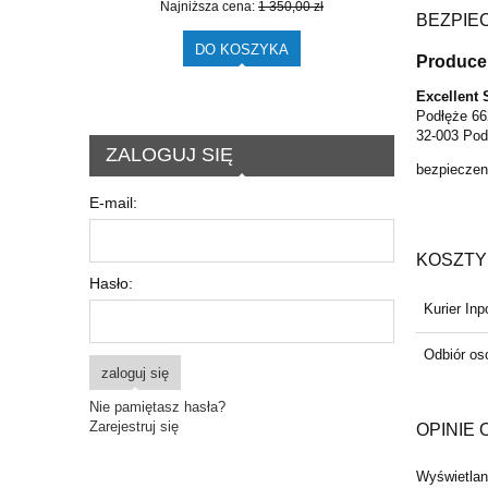
Najniższa cena:
1 350,00 zł
BEZPIE
DO KOSZYKA
Produce
Excellent 
Podłęże 66
32-003 Pod
ZALOGUJ SIĘ
bezpieczen
E-mail:
KOSZTY
Hasło:
Kurier In
Odbiór oso
zaloguj się
Nie pamiętasz hasła?
Zarejestruj się
OPINIE 
Wyświetlane