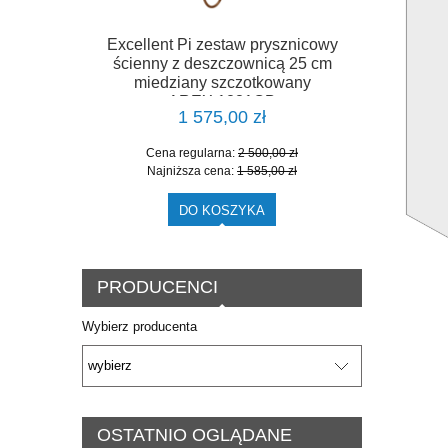
Excellent Pi zestaw prysznicowy
ścienny z deszczownicą 25 cm
miedziany szczotkowany
AREX.1281CB
1 575,00 zł
Cena regularna:
2 500,00 zł
Najniższa cena:
1 585,00 zł
DO KOSZYKA
PRODUCENCI
Wybierz producenta
OSTATNIO OGLĄDANE