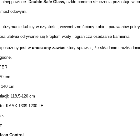
cjalnej powłoce
Double Safe Glass,
szkło pomimo stłuczenia pozostaje w cało
amochodowymi.
ć utrzymanie kabiny w czystości, wewnętrzne ściany kabin i parawanów pok
tóra ułatwia odrywanie się kroplom wody i ogranicza osadzanie kamienia.
yposażony jest w
unoszony zawias
który sprawia , że składanie i rozkładan
ygodne.
IPER
20 cm
 140 cm
lacji: 118,5-120 cm
tu:
KAAX.1309.1200.LE
NEA złoto szczotkowane
Ronal LIVADA brodzik 90x80 c
ysk
a boczna/walk-in 70 cm
konglomeratowy prostokątny
mm
ANT107001307
W20AS08009004
lean Control
1 350,00 zł
1 078,25 zł