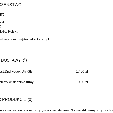
CZEŃSTWO
nt
S.A.
2
łęże, Polska
stwoproduktow@excellent.com.pl
 DOSTAWY
post,Dpd,Fedex,Dhl,Gls
17,00 zł
CENA NIE ZAWIERA EWENTUALNYCH
KOSZTÓW PŁATNOŚCI
bisty w siedzibie firmy
0,00 zł
O PRODUKCIE (0)
 są wszystkie opinie (pozytywne i negatywne). Nie weryfikujemy, czy pochodz