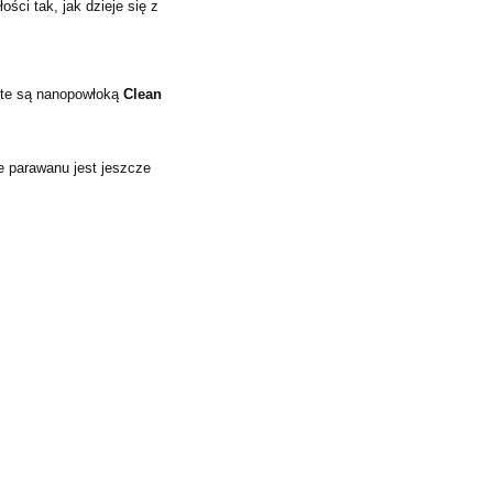
ści tak, jak dzieje się z
ryte są nanopowłoką
Clean
ie parawanu jest jeszcze
m
Ronal LIVADA brodzik 140x70 cm
Ronal ANNEA Ścia
konglomeratowy prostokątny
80 cm Gunmeta
W20AL07014004
ANT108
1 336,65 zł
1 472